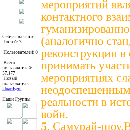
мероприятий явля
контактного взаи
гуманизированно
Сейчас на сайте
(аналогично ста
Гостей: 3
реконструкции в 
Пользователей: 0
принимать участ
Всего
пользователей:
37,177
мероприятиях с
Новый
пользователь:
неодоспешенным 
iduardsgul
реальности в ис
Наши Группы
войн.
5
. Самурай-шоу.