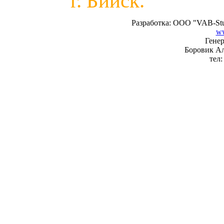
г. Бийск.
Разработка: ООО "VAB-Stu
ww
Генер
Боровик А
тел: