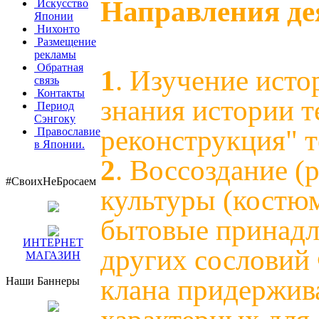
Направления де
Искусство
Японии
Нихонто
Размещение
рекламы
Обратная
1
. Изучение ист
связь
Контакты
знания истории т
Период
Сэнгоку
реконструкция" т
Православие
в Японии.
2
. Воссоздание (
#СвоихНеБросаем
культуры (костюм
бытовые принадле
ИНТЕРНЕТ
других сословий
МАГАЗИН
клана придержив
Наши Баннеры