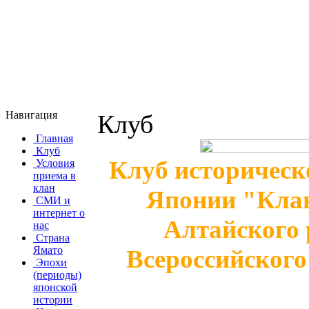
Навигация
Клуб
Главная
Клуб
Клуб историческ
Условия
приема в
клан
Японии "Клан
СМИ и
интернет о
Алтайского 
нас
Страна
Ямато
Всероссийского
Эпохи
(периоды)
японской
истории