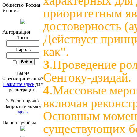
характерных для 
Общество 'Россия-
приоритетным яв
Япония'
достоверность (а
Авторизация
Действует принци
Логин
как".
Пароль
3
.Проведение ро
Вы не
Сенгоку-дзидай.
зарегистрированы?
Нажмите здесь
для
4
.Массовые меро
регистрации.
включая реконст
Забыли пароль?
Запросите новый
здесь
.
Основным момент
Наши партнёры
существующих бо